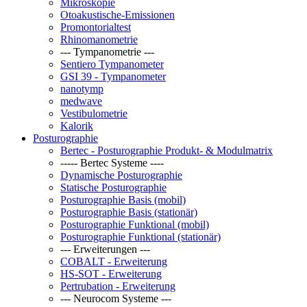
Mikroskopie
Otoakustische-Emissionen
Promontorialtest
Rhinomanometrie
--- Tympanometrie ---
Sentiero Tympanometer
GSI 39 - Tympanometer
nanotymp
medwave
Vestibulometrie
Kalorik
Posturographie
Bertec - Posturographie Produkt- & Modulmatrix
----- Bertec Systeme ----
Dynamische Posturographie
Statische Posturographie
Posturographie Basis (mobil)
Posturographie Basis (stationär)
Posturographie Funktional (mobil)
Posturographie Funktional (stationär)
--- Erweiterungen ---
COBALT - Erweiterung
HS-SOT - Erweiterung
Pertrubation - Erweiterung
--- Neurocom Systeme ---