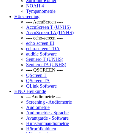
SurroundRouter
NOAH 4
Tympanometrie
Hörscreening
---- AccuScreen ----
AccuScreen T (UNHS)
AccuScreen TA (UNHS)
---- echo-screen ----
echo-screen III
echo-screen TDA
audble Software
Sentiero T (UNHS)
Sentiero TA (UNHS)
---- QSCREEN ----
QScreen T
QScreen TA
QLink Software
HNO-Heilkunde
--- Audiometrie ---
Screening - Audiometrie
Audiometrie
Audiometrie - Sprache
Avantgarde - Software
Hirnstammaudiometrie
Hörprüfkabinen