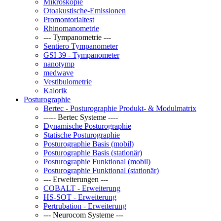
Mikroskopie
Otoakustische-Emissionen
Promontorialtest
Rhinomanometrie
--- Tympanometrie ---
Sentiero Tympanometer
GSI 39 - Tympanometer
nanotymp
medwave
Vestibulometrie
Kalorik
Posturographie
Bertec - Posturographie Produkt- & Modulmatrix
----- Bertec Systeme ----
Dynamische Posturographie
Statische Posturographie
Posturographie Basis (mobil)
Posturographie Basis (stationär)
Posturographie Funktional (mobil)
Posturographie Funktional (stationär)
--- Erweiterungen ---
COBALT - Erweiterung
HS-SOT - Erweiterung
Pertrubation - Erweiterung
--- Neurocom Systeme ---