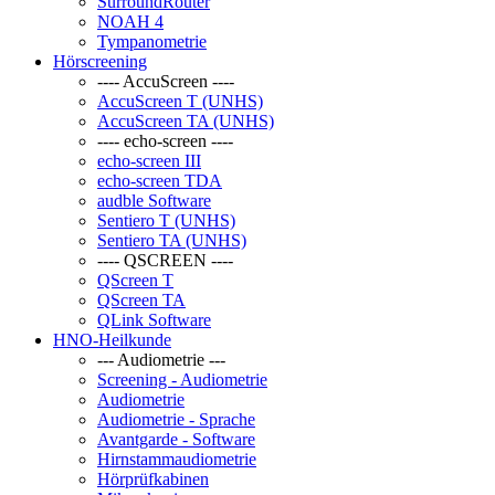
SurroundRouter
NOAH 4
Tympanometrie
Hörscreening
---- AccuScreen ----
AccuScreen T (UNHS)
AccuScreen TA (UNHS)
---- echo-screen ----
echo-screen III
echo-screen TDA
audble Software
Sentiero T (UNHS)
Sentiero TA (UNHS)
---- QSCREEN ----
QScreen T
QScreen TA
QLink Software
HNO-Heilkunde
--- Audiometrie ---
Screening - Audiometrie
Audiometrie
Audiometrie - Sprache
Avantgarde - Software
Hirnstammaudiometrie
Hörprüfkabinen