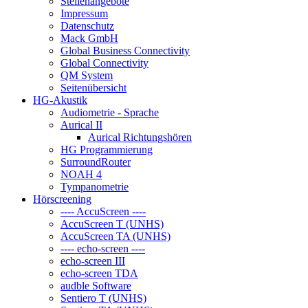
Stellenangebote
Impressum
Datenschutz
Mack GmbH
Global Business Connectivity
Global Connectivity
QM System
Seitenübersicht
HG-Akustik
Audiometrie - Sprache
Aurical II
Aurical Richtungshören
HG Programmierung
SurroundRouter
NOAH 4
Tympanometrie
Hörscreening
---- AccuScreen ----
AccuScreen T (UNHS)
AccuScreen TA (UNHS)
---- echo-screen ----
echo-screen III
echo-screen TDA
audble Software
Sentiero T (UNHS)