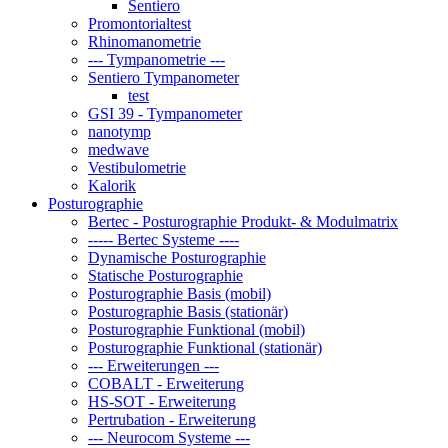
Sentiero
Promontorialtest
Rhinomanometrie
--- Tympanometrie ---
Sentiero Tympanometer
test
GSI 39 - Tympanometer
nanotymp
medwave
Vestibulometrie
Kalorik
Posturographie
Bertec - Posturographie Produkt- & Modulmatrix
----- Bertec Systeme ----
Dynamische Posturographie
Statische Posturographie
Posturographie Basis (mobil)
Posturographie Basis (stationär)
Posturographie Funktional (mobil)
Posturographie Funktional (stationär)
--- Erweiterungen ---
COBALT - Erweiterung
HS-SOT - Erweiterung
Pertrubation - Erweiterung
--- Neurocom Systeme ---