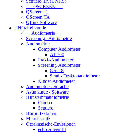
Sentiero TA (UNHS)
---- QSCREEN ----
QScreen T
QScreen TA
QLink Software
HNO-Heilkunde
--- Audiometrie ---
Screening - Audiometrie
Audiometrie
Computer-Audiometer
AT 700
Praxis-Audiometer
Screening-Audiometer
GSI 18
Senti - Desktopaudiometer
Kinder-Audiometer
Audiometrie - Sprache
Avantgarde - Software
Hirnstammaudiometrie
Corona
Sentiero
Hörprüfkabinen
Mikroskopie
Otoakustische-Emissionen
echo-screen III