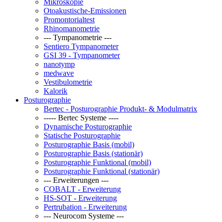
Mikroskopie
Otoakustische-Emissionen
Promontorialtest
Rhinomanometrie
--- Tympanometrie ---
Sentiero Tympanometer
GSI 39 - Tympanometer
nanotymp
medwave
Vestibulometrie
Kalorik
Posturographie
Bertec - Posturographie Produkt- & Modulmatrix
----- Bertec Systeme ----
Dynamische Posturographie
Statische Posturographie
Posturographie Basis (mobil)
Posturographie Basis (stationär)
Posturographie Funktional (mobil)
Posturographie Funktional (stationär)
--- Erweiterungen ---
COBALT - Erweiterung
HS-SOT - Erweiterung
Pertrubation - Erweiterung
--- Neurocom Systeme ---