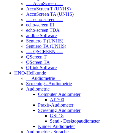
---- AccuScreen ----
AccuScreen T (UNHS)
AccuScreen TA (UNHS)
---- echo-screen ----
echo-screen III
echo-screen TDA
audble Software
Sentiero T (UNHS)
Sentiero TA (UNHS)
---- QSCREEN ----
QScreen T
QScreen TA
QLink Software
HNO-Heilkunde
--- Audiometrie ---
Screening - Audiometrie
Audiometrie
Computer-Audiometer
AT 700
Praxis-Audiometer
Screening-Audiometer
GSI 18
Senti - Desktopaudiometer
Kinder-Audiometer
Audiometrie - Sprache