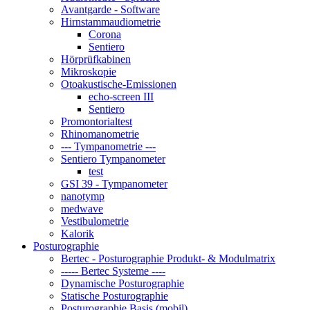
Avantgarde - Software
Hirnstammaudiometrie
Corona
Sentiero
Hörprüfkabinen
Mikroskopie
Otoakustische-Emissionen
echo-screen III
Sentiero
Promontorialtest
Rhinomanometrie
--- Tympanometrie ---
Sentiero Tympanometer
test
GSI 39 - Tympanometer
nanotymp
medwave
Vestibulometrie
Kalorik
Posturographie
Bertec - Posturographie Produkt- & Modulmatrix
----- Bertec Systeme ----
Dynamische Posturographie
Statische Posturographie
Posturographie Basis (mobil)