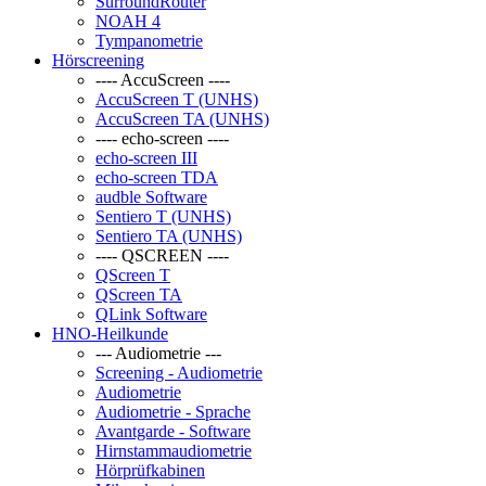
SurroundRouter
NOAH 4
Tympanometrie
Hörscreening
---- AccuScreen ----
AccuScreen T (UNHS)
AccuScreen TA (UNHS)
---- echo-screen ----
echo-screen III
echo-screen TDA
audble Software
Sentiero T (UNHS)
Sentiero TA (UNHS)
---- QSCREEN ----
QScreen T
QScreen TA
QLink Software
HNO-Heilkunde
--- Audiometrie ---
Screening - Audiometrie
Audiometrie
Audiometrie - Sprache
Avantgarde - Software
Hirnstammaudiometrie
Hörprüfkabinen