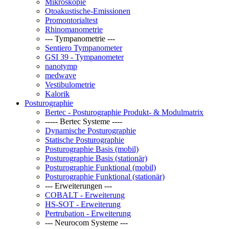
Mikroskopie
Otoakustische-Emissionen
Promontorialtest
Rhinomanometrie
--- Tympanometrie ---
Sentiero Tympanometer
GSI 39 - Tympanometer
nanotymp
medwave
Vestibulometrie
Kalorik
Posturographie
Bertec - Posturographie Produkt- & Modulmatrix
----- Bertec Systeme ----
Dynamische Posturographie
Statische Posturographie
Posturographie Basis (mobil)
Posturographie Basis (stationär)
Posturographie Funktional (mobil)
Posturographie Funktional (stationär)
--- Erweiterungen ---
COBALT - Erweiterung
HS-SOT - Erweiterung
Pertrubation - Erweiterung
--- Neurocom Systeme ---