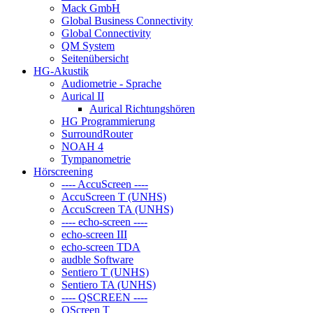
Mack GmbH
Global Business Connectivity
Global Connectivity
QM System
Seitenübersicht
HG-Akustik
Audiometrie - Sprache
Aurical II
Aurical Richtungshören
HG Programmierung
SurroundRouter
NOAH 4
Tympanometrie
Hörscreening
---- AccuScreen ----
AccuScreen T (UNHS)
AccuScreen TA (UNHS)
---- echo-screen ----
echo-screen III
echo-screen TDA
audble Software
Sentiero T (UNHS)
Sentiero TA (UNHS)
---- QSCREEN ----
QScreen T