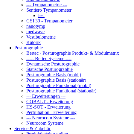
--- Tympanometrie ---
Sentiero Tympanometer
test
GSI 39 - Tympanometer
nanotymp
medwave
Vestibulometrie
Kalorik
Posturographie
Bertec - Posturographie Produkt- & Modulmatrix
----- Bertec Systeme ----
Dynamische Posturographie
Statische Posturographie
Posturographie Basis (mobil)
Posturographie Basis (stationär)
Posturographie Funktional (mobil)
Posturographie Funktional (stationär)
--- Erweiterungen ---
COBALT - Erweiterung
HS-SOT - Erweiterung
Pertrubation - Erweiterung
--- Neurocom Systeme ---
Neurocom Systeme
Service & Zubehör
Produktkatalog online