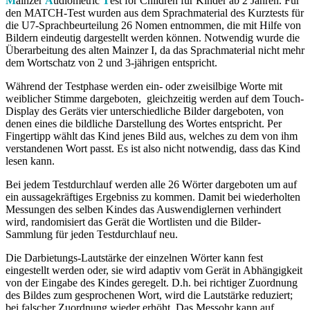
M
ainzer
A
udiometric
T
est for Children für Kinder ab 2 Jahren. Für
den MATCH-Test wurden aus dem Sprachmaterial des Kurztests für
die U7-Sprachbeurteilung 26 Nomen entnommen, die mit Hilfe von
Bildern eindeutig dargestellt werden können. Notwendig wurde die
Überarbeitung des alten Mainzer I, da das Sprachmaterial nicht mehr
dem Wortschatz von 2 und 3-jährigen entspricht.
Während der Testphase werden ein- oder zweisilbige Worte mit
weiblicher Stimme dargeboten, gleichzeitig werden auf dem Touch-
Display des Geräts vier unterschiedliche Bilder dargeboten, von
denen eines die bildliche Darstellung des Wortes entspricht. Per
Fingertipp wählt das Kind jenes Bild aus, welches zu dem von ihm
verstandenen Wort passt. Es ist also nicht notwendig, dass das Kind
lesen kann.
Bei jedem Testdurchlauf werden alle 26 Wörter dargeboten um auf
ein aussagekräftiges Ergebniss zu kommen. Damit bei wiederholten
Messungen des selben Kindes das Auswendiglernen verhindert
wird, randomisiert das Gerät die Wortlisten und die Bilder-
Sammlung für jeden Testdurchlauf neu.
Die Darbietungs-Lautstärke der einzelnen Wörter kann fest
eingestellt werden oder, sie wird adaptiv vom Gerät in Abhängigkeit
von der Eingabe des Kindes geregelt. D.h. bei richtiger Zuordnung
des Bildes zum gesprochenen Wort, wird die Lautstärke reduziert;
bei falscher Zuordnung wieder erhöht. Das Messohr kann auf