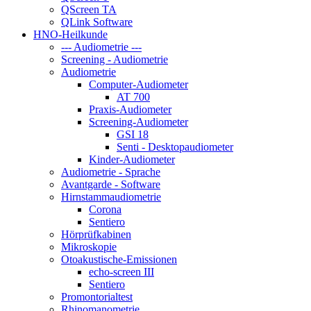
QScreen TA
QLink Software
HNO-Heilkunde
--- Audiometrie ---
Screening - Audiometrie
Audiometrie
Computer-Audiometer
AT 700
Praxis-Audiometer
Screening-Audiometer
GSI 18
Senti - Desktopaudiometer
Kinder-Audiometer
Audiometrie - Sprache
Avantgarde - Software
Hirnstammaudiometrie
Corona
Sentiero
Hörprüfkabinen
Mikroskopie
Otoakustische-Emissionen
echo-screen III
Sentiero
Promontorialtest
Rhinomanometrie