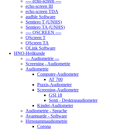
---- echo-screen ----
echo-screen III
echo-screen TDA
audble Software
Sentiero T (UNHS)
Sentiero TA (UNHS)
---- QSCREEN ----
QScreen T
QScreen TA
QLink Software
HNO-Heilkunde
--- Audiometrie ---
Screening - Audiometrie
Audiometrie
Computer-Audiometer
AT 700
Praxis-Audiometer
Screening-Audiometer
GSI 18
Senti - Desktopaudiometer
Kinder-Audiometer
Audiometrie - Sprache
Avantgarde - Software
Hirnstammaudiometrie
Corona