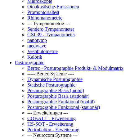
Mikroskopie
Otoakustische-Emissionen
Promontorialtest
Rhinomanometrie
--- Tympanometrie ---
Sentiero Tympanometer
GSI 39 - Tympanometer
nanotymp
medwave
Vestibulometrie
Kalorik
Posturographie
Bertec - Posturographie Produkt- & Modulmatrix
----- Bertec Systeme ----
Dynamische Posturographie
Statische Posturographie
Posturographie Basis (mobil)
Posturographie Basis (stationär)
Posturographie Funktional (mobil)
Posturographie Funktional (stationär)
--- Erweiterungen ---
COBALT - Erweiterung
HS-SOT - Erweiterung
Pertrubation - Erweiterung
--- Neurocom Systeme ---