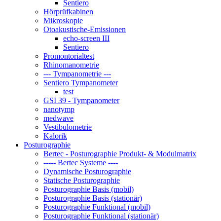
Sentiero
Hörprüfkabinen
Mikroskopie
Otoakustische-Emissionen
echo-screen III
Sentiero
Promontorialtest
Rhinomanometrie
--- Tympanometrie ---
Sentiero Tympanometer
test
GSI 39 - Tympanometer
nanotymp
medwave
Vestibulometrie
Kalorik
Posturographie
Bertec - Posturographie Produkt- & Modulmatrix
----- Bertec Systeme ----
Dynamische Posturographie
Statische Posturographie
Posturographie Basis (mobil)
Posturographie Basis (stationär)
Posturographie Funktional (mobil)
Posturographie Funktional (stationär)