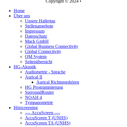
Copyright © 2024 •
Home
Über uns
Unsere Hallertau
Stellenangebote
Impressum
Datenschutz
Mack GmbH
Global Business Connectivity
Global Connectivity
QM System
Seitenübersicht
HG-Akustik
Audiometrie - Sprache
Aurical II
Aurical Richtungshören
HG Programmierung
SurroundRouter
NOAH 4
Tympanometrie
Hörscreening
---- AccuScreen ----
AccuScreen T (UNHS)
AccuScreen TA (UNHS)