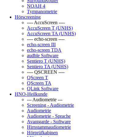
SurroundRouter
NOAH 4
Tympanometrie
Hörscreening
---- AccuScreen ----
AccuScreen T (UNHS)
AccuScreen TA (UNHS)
---- echo-screen ----
echo-screen III
echo-screen TDA
audble Software
Sentiero T (UNHS)
Sentiero TA (UNHS)
---- QSCREEN ----
QScreen T
QScreen TA
QLink Software
HNO-Heilkunde
--- Audiometrie ---
Screening - Audiometrie
Audiometrie
Audiometrie - Sprache
Avantgarde - Software
Hirnstammaudiometrie
Hörprüfkabinen